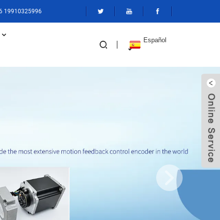
6 19910325996
Español